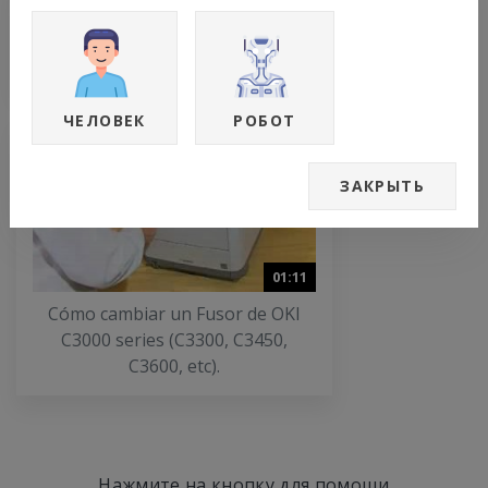
How to refill Oki Cartridges C3300
C3400 C3450 C3520 C3530 C3600
reuse recycle reset
ЧЕЛОВЕК
РОБОТ
ЗАКРЫТЬ
01:11
Cómo cambiar un Fusor de OKI
C3000 series (C3300, C3450,
C3600, etc).
Нажмите на кнопку для помощи