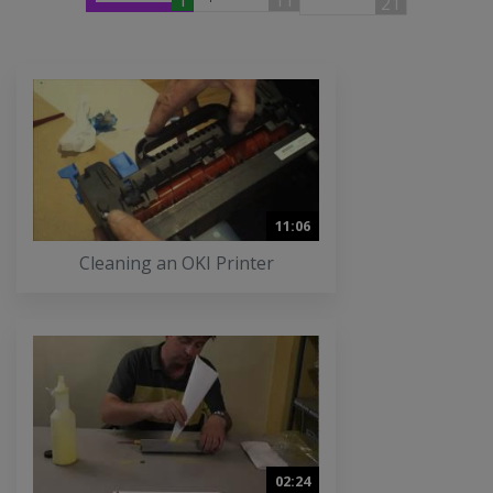
1
11
21
11:06
Cleaning an OKI Printer
02:24