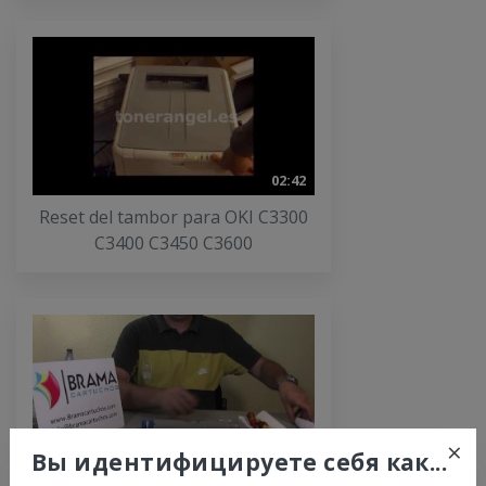
02:42
Reset del tambor para OKI C3300
C3400 C3450 C3600
×
Вы идентифицируете себя как...
03:14