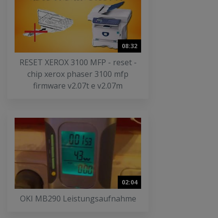
08:32
RESET XEROX 3100 MFP - reset -
chip xerox phaser 3100 mfp
firmware v2.07t e v2.07m
02:04
OKI MB290 Leistungsaufnahme