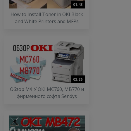
01:43
How to Install Toner in OKI Black
and White Printers and MFPs
03:26
Обзор МФУ OKI MC760, MB770 и
фирменного софта Sendys