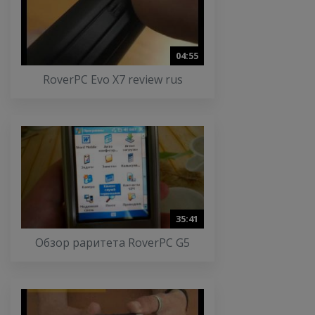
04:55
RoverPC Evo X7 review rus
35:41
Обзор раритета RoverPC G5