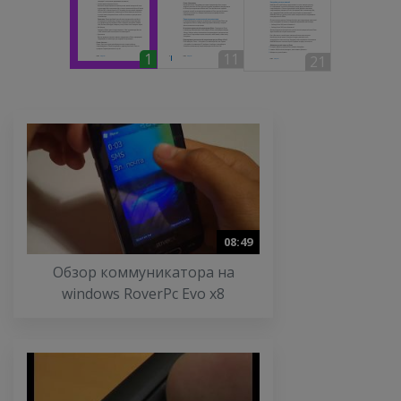
1
11
21
08:49
Обзор коммуникатора на
windows RoverPc Evo x8