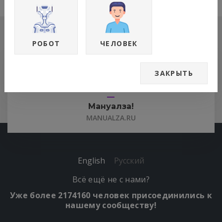
РОБОТ
ЧЕЛОВЕК
Простая инструкция для создания вечного
двигателя:
ЗАКРЫТЬ
— Я и грабли.
Мануалза!
MANUALZA.RU
English
Русский
Всё ещё не с нами?
Уже более 2174160 человек присоединились к
нашему сообществу!